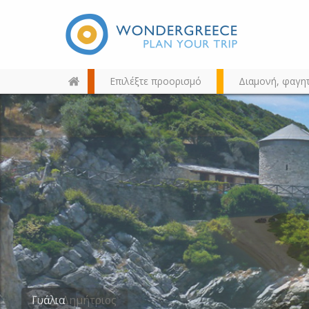
Επιλέξτε προορισμό
Διαμονή, φαγη
Διαλέξτε τον προορισμό σας
από τον χάρτη, την αναζήτηση
ή αλφαβητικά
Άγιος Δημήτριος