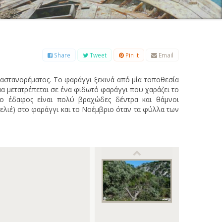
Β
Γ
Δ
Ε
Ζ
Η
Θ
Ι
Κ
Λ
Μ
Ξ
Ο
Π
Ρ
Σ
Τ
Υ
Φ
Χ
Ψ
Ω
Share
Tweet
Pin it
Email
αστανορέματος. Το φαράγγι ξεκινά από μία τοποθεσία
α μετατρέπεται σε ένα φιδωτό φαράγγι που χαράζει το
το έδαφος είναι πολύ βραχώδες δέντρα και θάμνοι
λιέ) στο φαράγγι και το Νοέμβριο όταν τα φύλλα των