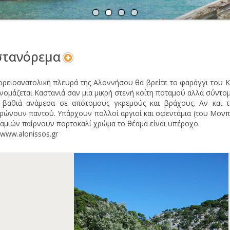
Α
Ν
στανόρεμα
ορειοανατολική πλευρά της Αλοννήσου θα βρείτε το φαράγγι του Κ
νομάζεται Καστανιά σαν μια μικρή στενή κοίτη ποταμού αλλά σύντομ
 βαθιά ανάμεσα σε απότομους γκρεμούς και βράχους. Αν και 
ρώνουν παντού. Υπάρχουν πολλοί αργιοί και σφεντάμια (του Μονπε
αμιών παίρνουν πορτοκαλί χρώμα το θέαμα είναι υπέροχο.
 www.alonissos.gr