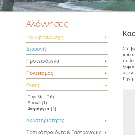
Αλόννησος
Κα
Για την περιοχή
Διαμονή
Στη β
που ο
Προτεινόμενα
τοπίο
ξεφυτ
Πολιτισμός
σφεντ
Πηγή:
Φύση
Παραλίες (16)
Βουνά (1)
Φαράγγια (1)
Δραστηριότητες
Τοπικά προϊόντα & Γαστρονομία