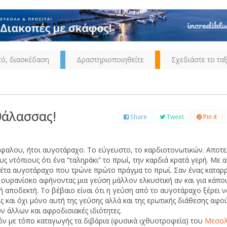
τό, διασκέδαση
Δραστηριοποιηθείτε
Σχεδιάστε το ταξ
θάλασσας!
Share
Tweet
Pin it
φαλου, ήτοι αυγοτάραχο. Το εύγευστο, το καρδιοτονωτικών. Αποτε
ς ντόπιους ότι ένα “ταληράκι” το πρωί, την καρδιά κρατά γερή. Με 
έτα αυγοτάραχο που τρώνε πρώτο πράγμα το πρωί. Σαν ένας καταρ
 ουρανίσκο αφήνοντας μια γεύση μάλλον ελκυστική αν και για κάποι
 αποδεκτή. Το βέβαιο είναι ότι η γεύση από το αυγοτάραχο ξέρει ν
ις και όχι μόνο αυτή της γεύσης αλλά και της ερωτικής διάθεσης αφο
ν άλλων και αφροδισιακές ιδιότητες.
ν με τόπο καταγωγής τα διβάρια (φυσικά ιχθυοτροφεία) του
Μεσολ