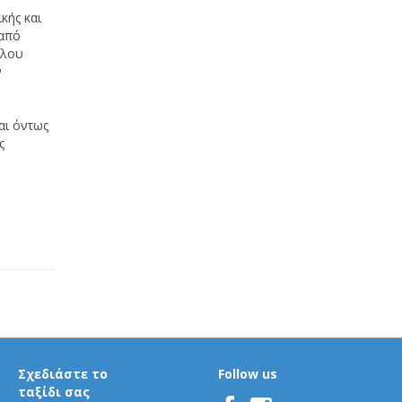
κής και
 από
όλου
ν
αι όντως
ς
Σχεδιάστε το
Follow us
ταξίδι σας