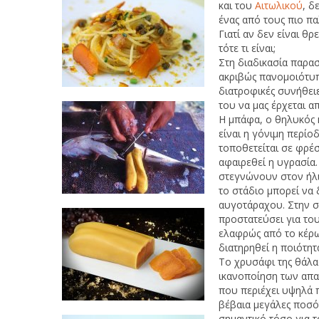
και του
Αιτωλικού
, δ
ένας από τους πιο π
Γιατί αν δεν είναι θ
τότε τι είναι;
Στη διαδικασία παρα
ακριβώς πανομοιότυπα
διατροφικές συνήθει
του να μας έρχεται α
Η μπάφα, ο θηλυκός 
είναι η γόνιμη περίο
τοποθετείται σε φρέσ
αφαιρεθεί η υγρασία
στεγνώνουν στον ήλι
το στάδιο μπορεί να 
αυγοτάραχου. Στην συ
προστατεύσει για το
ελαφρώς από το κέρωμ
διατηρηθεί η ποιότητ
Το χρυσάφι της θάλα
ικανοποίηση των απαι
που περιέχει υψηλά π
βέβαια μεγάλες ποσό
σημαντικό τόσο για 