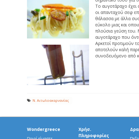
Το αυγοτάραχο έχει α
οι απανταχού σεφ επ
θάλασσα με άλλα συσ
εύκολο μιας και οπο
πλούσια γεύση του. 
αυγοτάραχο που όντως
Αρκετοί προτιμούν το
αποτελούν καλή παρέ
συνοδευόμενο από κα
Ν. Αιτωλοακαρνανίας
Wondergreece
Χρήσ.
Δρα
Πληροφορίες
Ποιοί είμαστε
Πεζο