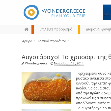
Επιλέξτε προορισμό
Διαμονή, φαγη
Άρθρα
/
Τοπικά προϊόντα
/
Αυγοτάραχο! Το χρυσάφι της 
Wondergreece
Νοέμβριος 17 , 2014
Ταριχευμένο αυγό κέ
Διαλέξτε τον προορισμό σας
μυστικό ανάμεσα στου
από τον χάρτη, την αναζήτηση
εννοούν την λεπτή φ
ή αλφαβητικά
ιωδίου να ορμά στον
από την πρώτη δοκιμή
προκαλεί τις αισθήσε
αποδίδονται εκτός τω
Το αυγοτάραχο λοιπό