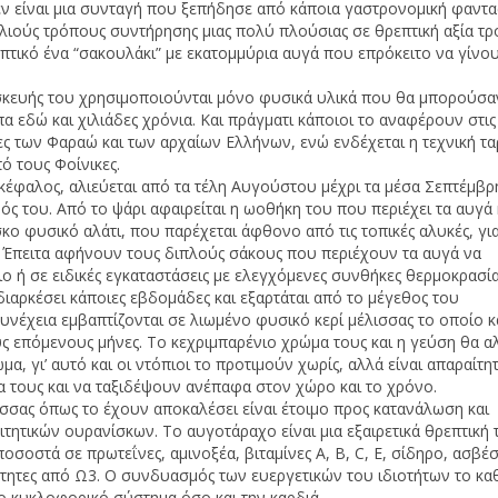
εν είναι μια συνταγή που ξεπήδησε από κάποια γαστρονομική φαντα
αλιούς τρόπους συντήρησης μιας πολύ πλούσιας σε θρεπτική αξία τρ
ρεπτικό ένα “σακουλάκι” με εκατομμύρια αυγά που επρόκειτο να γίνο
Α
Ν
σκευής του χρησιμοποιούνται μόνο φυσικά υλικά που θα μπορούσαν
 εδώ και χιλιάδες χρόνια. Και πράγματι κάποιοι το αναφέρουν στις
ες των Φαραώ και των αρχαίων Ελλήνων, ενώ ενδέχεται η τεχνική τ
πό τους Φοίνικες.
κέφαλος, αλιεύεται από τα τέλη Αυγούστου μέχρι τα μέσα Σεπτέμβρ
δός του. Από το ψάρι αφαιρείται η ωοθήκη του που περιέχει τα αυγά 
κο φυσικό αλάτι, που παρέχεται άφθονο από τις τοπικές αλυκές, γι
. Έπειτα αφήνουν τους διπλούς σάκους που περιέχουν τα αυγά να
ο ή σε ειδικές εγκαταστάσεις με ελεγχόμενες συνθήκες θερμοκρασία
διαρκέσει κάποιες εβδομάδες και εξαρτάται από το μέγεθος του
νέχεια εμβαπτίζονται σε λιωμένο φυσικό κερί μέλισσας το οποίο κα
υς επόμενους μήνες. Το κεχριμπαρένιο χρώμα τους και η γεύση θα 
α, γι’ αυτό και οι ντόπιοι το προτιμούν χωρίς, αλλά είναι απαραίτητ
α τους και να ταξιδέψουν ανέπαφα στον χώρο και το χρόνο.
σσας όπως το έχουν αποκαλέσει είναι έτοιμο προς κατανάλωση και
τητικών ουρανίσκων. Το αυγοτάραχο είναι μια εξαιρετικά θρεπτική
οσοστά σε πρωτεΐνες, αμινοξέα, βιταμίνες Α, Β, C, Ε, σίδηρο, ασβέσ
τητες από Ω3. Ο συνδυασμός των ευεργετικών του ιδιοτήτων το κα
το κυκλοφορικό σύστημα όσο και την καρδιά.