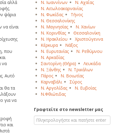
σία αλλά
Ν. Ιωαννίνων
Ν. Αχαΐας
οφής.
Ν. Αιτωλοακαρνανίας
υν ψάρια
Ν. Φωκίδας
Τήνος
Β
Γ
Δ
Ε
Ζ
Η
Θ
Ι
Κ
Λ
Μ
Ν. Θεσσαλονίκης
Ξ
Ο
Π
Ρ
Σ
Τ
Υ
Φ
Χ
Ψ
Ω
 να είναι
Ν. Μαγνησίας
Ν. Χανίων
Ν. Κορινθίας
Θεσσαλονίκη
αρίχευσης
Ν. Ηρακλείου
Χριστούγεννα
Κέρκυρα
Νάξος
η, που
Ν. Ευρυτανίας
Ν. Ρεθύμνου
και
Ν. Αρκαδίας
α να
Σαντορίνη (Θήρα)
Λευκάδα
Ν. Ξάνθης
Ν. Τρικάλων
ς. Αυτό
Πάρος
Ν. Βοιωτίας
Καρναβάλι
Σύρος
ι θα τα
Ν. Αργολίδας
Ν. Ευβοίας
αλλάξουν
Ν.Φθιώτιδας
ο για να
Γραφτείτε στο newsletter μας
 τροφή
τιο και
θιστά