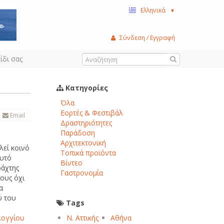
Ελληνικά
▼
Σύνδεση / Εγγραφή
ίδι σας
Κατηγορίες
Όλα
Εορτές & Φεστιβάλ
Email
Δραστηριότητες
Παράδοση
Αρχιτεκτονική
λεί κοινό
Τοπικά προϊόντα
αυτό
Βίντεο
ράχτης
Γαστρονομία
ους όχι
α
ύ του
Tags
ογγίου
Ν. Αττικής
Αθήνα