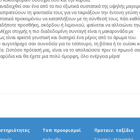
ναδειχθεί σαν ένα από τα πιο εξωτικά συστατικά της υψηλής μαγειρι
ιστρατεύουν τη φαντασία τους για να ταιριάξουν την έντονη γεύση
τατικά προκειμένου να καταπλήξουν με τη σύνθεσή τους. Κάτι καθ
ιαδήποτε προσθήκη, σκόρδου ή λεμονιού, φαίνεται να αλλοιώνει τη
Μέχρι στιγμής η πιο διαδεδομένη συνταγή είναι η μακαρονάδα με
 είναι αρκετά γευστική και διατηρεί ένα μέρος από το άρωμα του.
 αυγοτάραχο σαν συνοδεία για το τσίπουρο, τη βότκα ή το ουίσκι κ
α. Ωστόσο πρότασή μας, είναι να το απολαύσετε πριν το πρωινό σα
ρύδια και θα έχετε μια πολύ όμορφη, όλο ενέργεια μέρα!
στηριότητες
Τοπ προορισμοί
Προτειν. ταξίδια
πορία
Αράχωβα
Σ'αγαπώ - Μ'αγαπάς!