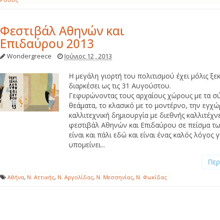
Φεστιβάλ Αθηνών και
Επιδαύρου 2013
Wondergreece
Ιούνιος 12 , 2013
Η μεγάλη γιορτή του πολιτισμού έχει μόλις ξεκ
διαρκέσει ως τις 31 Αυγούστου.
Γεφυρώνοντας τους αρχαίους χώρους με τα σ
θεάματα, το κλασικό με το μοντέρνο, την εγχώ
καλλιτεχνική δημιουργία με διεθνής καλλιτέχνε
φεστιβάλ Αθηνών και Επιδαύρου σε πείσμα τ
είναι και πάλι εδώ και είναι ένας καλός λόγος γ
υπομείνει...
Περ
Αθήνα
,
Ν. Αττικής
,
Ν. Αργολίδας
,
Ν. Μεσσηνίας
,
Ν. Φωκίδας