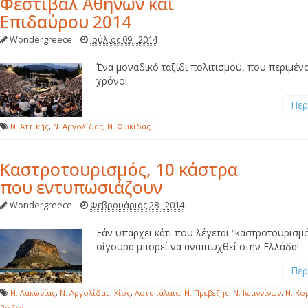
Φεστιβάλ Αθηνών και
Επιδαύρου 2014
Wondergreece
Ιούλιος 09 , 2014
Ένα μοναδικό ταξίδι πολιτισμού, που περιμέν
χρόνο!
Περ
Ν. Αττικής
,
Ν. Αργολίδας
,
Ν. Φωκίδας
Καστροτουρισμός, 10 κάστρα
που εντυπωσιάζουν
Wondergreece
Φεβρουάριος 28 , 2014
Εάν υπάρχει κάτι που λέγεται “καστροτουρισμός”
σίγουρα μπορεί να αναπτυχθεί στην Ελλάδα!
Περ
Ν. Λακωνίας
,
Ν. Αργολίδας
,
Χίος
,
Αστυπάλαια
,
Ν. Πρεβέζης
,
Ν. Ιωαννίνων
,
Ν. Κο
Ρόδος