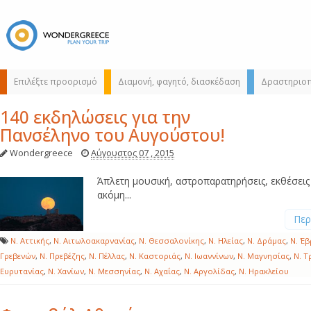
Επιλέξτε προορισμό
Διαμονή, φαγητό, διασκέδαση
Δραστηριοπ
140 εκδηλώσεις για την
Πανσέληνο του Αυγούστου!
Wondergreece
Αύγουστος 07 , 2015
Άπλετη μουσική, αστροπαρατηρήσεις, εκθέσεις
ακόμη...
Διαλέξτε τον
Περ
προορισμό σας
Ν. Αττικής
,
Ν. Αιτωλοακαρνανίας
,
Ν. Θεσσαλονίκης
,
Ν. Ηλείας
,
Ν. Δράμας
,
Ν. Έ
από τον χάρτη,
Γρεβενών
,
Ν. Πρεβέζης
,
Ν. Πέλλας
,
Ν. Καστοριάς
,
Ν. Ιωαννίνων
,
Ν. Μαγνησίας
,
Ν. Τ
την αναζήτηση ή
Ευρυτανίας
,
Ν. Χανίων
,
Ν. Μεσσηνίας
,
Ν. Αχαΐας
,
Ν. Αργολίδας
,
Ν. Ηρακλείου
αλφαβητικά