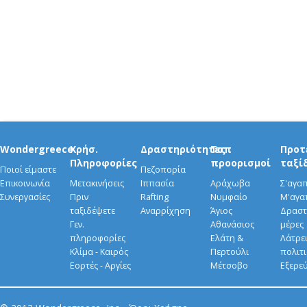
Wondergreece
Χρήσ.
Δραστηριότητες
Τοπ
Προτ
Πληροφορίες
προορισμοί
ταξί
Ποιοί είμαστε
Πεζοπορία
Επικοινωνία
Μετακινήσεις
Ιππασία
Αράχωβα
Σ'αγα
Συνεργασίες
Πριν
Rafting
Νυμφαίο
Μ'αγα
ταξιδέψετε
Αναρρίχηση
Άγιος
Δραστ
Γεν.
Αθανάσιος
μέρες
πληροφορίες
Ελάτη &
Λάτρει
Κλίμα - Καιρός
Περτούλι
πολιτ
Εορτές - Αργίες
Μέτσοβο
Εξερε