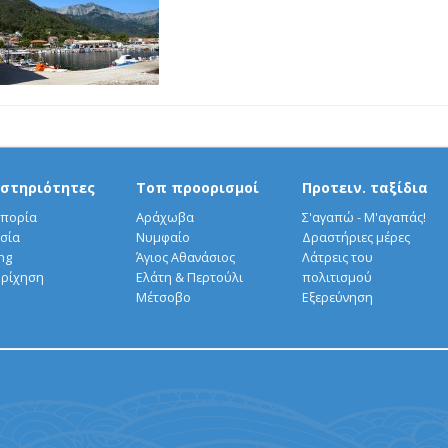
στηριότητες
Τοπ προορισμοί
Προτειν. ταξίδια
πορία
Αράχωβα
Σ'αγαπώ - Μ'αγαπάς!
σία
Νυμφαίο
Δραστήριες μέρες
ng
Άγιος Αθανάσιος
Λάτρεις του
ρίχηση
Ελάτη & Περτούλι
πολιτισμού
Μέτσοβο
Εξερεύνηση