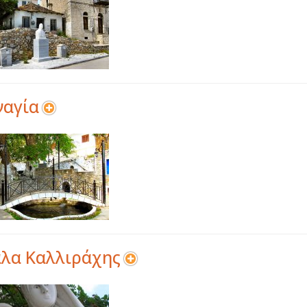
ναγία
λα Καλλιράχης