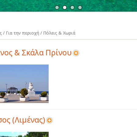
Α
Ν
 / Για την περιοχή / Πόλεις & Χωριά
νος & Σκάλα Πρίνου
ος (Λιμένας)