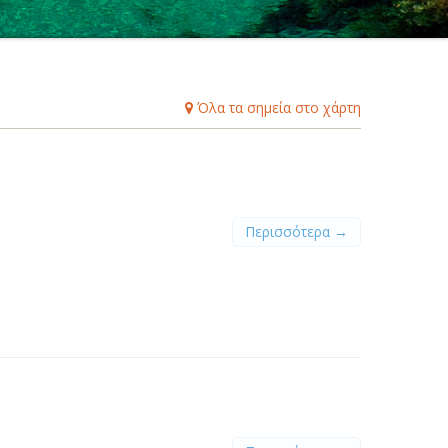
Β
Γ
Δ
Ε
Ζ
Η
Θ
Ι
Κ
Λ
Μ
Ξ
Ο
Π
Ρ
Σ
Τ
Υ
Φ
Χ
Ψ
Ω
Όλα τα σημεία στο χάρτη
Περισσότερα →