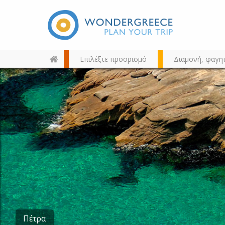
Επιλέξτε προορισμό
Διαμονή, φαγη
Διαλέξτε τον προορισμό σας
από τον χάρτη, την αναζήτηση
ή αλφαβητικά
Πέτρα