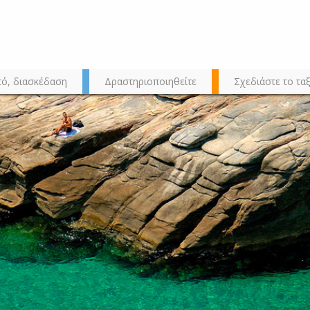
τό, διασκέδαση
Δραστηριοποιηθείτε
Σχεδιάστε το ταξ