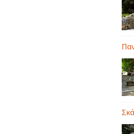
Πα
Σκά