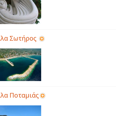
άλα Σωτήρος
λα Ποταμιάς