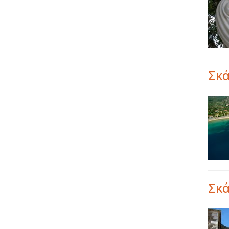
Σκ
Σκά