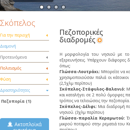
Σκόπελος
Πεζοπορικές
Για την περιοχή
διαδρομές
Διαμονή
Η μορφολογία του νησιού με το
Προτεινόμενα
εξερευνήσεις. Υπάρχουν διάφορες 
όπως:
Πολιτισμός
Γλώσσα-Λουτράκι:
Μπορείτε να κ
χρησιμοποιούσαν παλιά οι κάτοικοι 
Φύση
(2,5χλμ περίπου)
Σκόπελος-Στάφυλος-Βαλανιό:
Μι
Δραστηριότητες
και καταλήγει σε 2 πολύ όμορφες παρ
τρόπος να τελειώσεις την πεζοπορία.
Πεζοπορία (1)
Σκόπελος-Δέλφι:
Μια διαδρομή πο
νησιού. (3χλμ περίπου)
Γλώσσα-παραλία Κεραμωτού:
Έν
Ακτοπλοϊκά
μικρού ποταμού στην ρεματιά του Κε
περίπου)