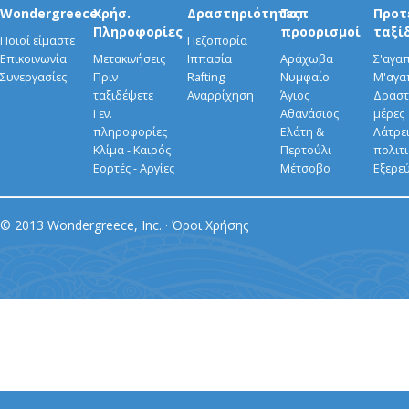
Wondergreece
Χρήσ.
Δραστηριότητες
Τοπ
Προτ
Πληροφορίες
προορισμοί
ταξί
Ποιοί είμαστε
Πεζοπορία
Επικοινωνία
Μετακινήσεις
Ιππασία
Αράχωβα
Σ'αγα
Συνεργασίες
Πριν
Rafting
Νυμφαίο
Μ'αγα
ταξιδέψετε
Αναρρίχηση
Άγιος
Δραστ
Γεν.
Αθανάσιος
μέρες
πληροφορίες
Ελάτη &
Λάτρει
Κλίμα - Καιρός
Περτούλι
πολιτ
Εορτές - Αργίες
Μέτσοβο
Εξερε
© 2013 Wondergreece, Inc. ·
Όροι Χρήσης