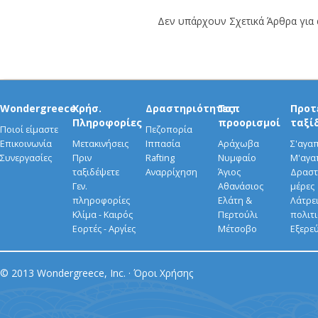
Δεν υπάρχουν Σχετικά Άρθρα για α
Wondergreece
Χρήσ.
Δραστηριότητες
Τοπ
Προτ
Πληροφορίες
προορισμοί
ταξί
Ποιοί είμαστε
Πεζοπορία
Επικοινωνία
Μετακινήσεις
Ιππασία
Αράχωβα
Σ'αγα
Συνεργασίες
Πριν
Rafting
Νυμφαίο
Μ'αγα
ταξιδέψετε
Αναρρίχηση
Άγιος
Δραστ
Γεν.
Αθανάσιος
μέρες
πληροφορίες
Ελάτη &
Λάτρει
Κλίμα - Καιρός
Περτούλι
πολιτ
Εορτές - Αργίες
Μέτσοβο
Εξερε
© 2013 Wondergreece, Inc. ·
Όροι Χρήσης