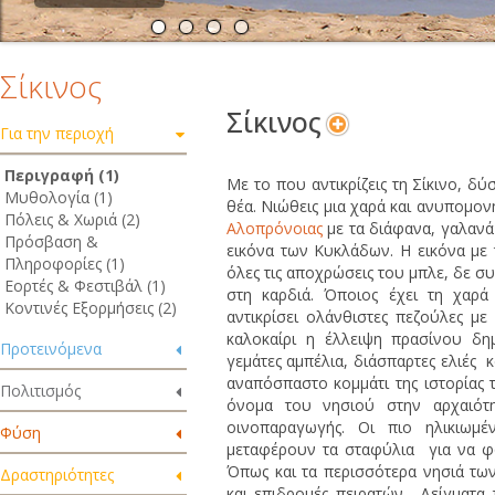
Σίκινος
Σίκινος
Για την περιοχή
Περιγραφή (1)
Με το που αντικρίζεις τη Σίκινο, δ
Μυθολογία (1)
θέα. Νιώθεις μια χαρά και ανυπομονη
Πόλεις & Χωριά (2)
Αλοπρόνοιας
με τα διάφανα, γαλανά
Πρόσβαση &
εικόνα των Κυκλάδων. Η εικόνα με 
Πληροφορίες (1)
όλες τις αποχρώσεις του μπλε, δε συ
Εορτές & Φεστιβάλ (1)
στη καρδιά. Όποιος έχει τη χαρά
Κοντινές Εξορμήσεις (2)
αντικρίσει ολάνθιστες πεζούλες μ
καλοκαίρι η έλλειψη πρασίνου δημ
Προτεινόμενα
γεμάτες αμπέλια, διάσπαρτες ελιές κ
αναπόσπαστο κομμάτι της ιστορίας 
Πολιτισμός
όνομα του νησιού στην αρχαιότη
οινοπαραγωγής. Οι πιο ηλικιωμ
Φύση
μεταφέρουν τα σταφύλια για να φ
Όπως και τα περισσότερα νησιά τω
Δραστηριότητες
και επιδρομές πειρατών. Δείγματα 