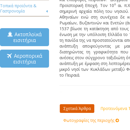
ο
Προϊστορική Εποχή. Τον 10
αι. π.
Τοπικά προϊόντα &
Γαστρονομία
σημερινή αρχαία πόλη του νησιού.
Αθηναίων ενώ στη συνέχεια δε κ
Ρωμαίων, Βυζαντινών και Ενετών (ά
1537 βίωσε τη κατάκτηση από τους
Ακτοπλοϊκά
ένωση με την υπόλοιπη Ελλάδα το 1
εισιτήρια
τη πανίδα της να προστατεύονται από
ανάπτυξη αποφεύγοντας με μαεσ
διατηρώντας τη γραφικότητα που
Αεροπορικά
ανέσεις στον σύγχρονο ταξιδιώτη όπω
εισιτήρια
ανάπτυξη με έμφαση στη λεπτομέρει
μικρό νησί των Κυκλάδων μεταξύ Φο
το Πειραιά.
Σχετικά Άρθρα
Προτεινόμενα Τ
Φωτογραφίες της περιοχής