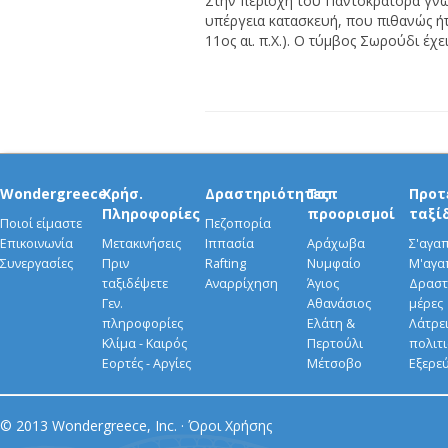
Στην περιοχή του Παντοκράτορα γνω
υπέργεια κατασκευή, που πιθανώς ή
11ος αι. π.Χ.). Ο τύμβος Σωρούδι έχε
Wondergreece
Χρήσ.
Δραστηριότητες
Τοπ
Προτ
Πληροφορίες
προορισμοί
ταξί
Ποιοί είμαστε
Πεζοπορία
Επικοινωνία
Μετακινήσεις
Ιππασία
Αράχωβα
Σ'αγα
Συνεργασίες
Πριν
Rafting
Νυμφαίο
Μ'αγα
ταξιδέψετε
Αναρρίχηση
Άγιος
Δραστ
Γεν.
Αθανάσιος
μέρες
πληροφορίες
Ελάτη &
Λάτρει
Κλίμα - Καιρός
Περτούλι
πολιτ
Εορτές - Αργίες
Μέτσοβο
Εξερε
© 2013 Wondergreece, Inc. ·
Όροι Χρήσης