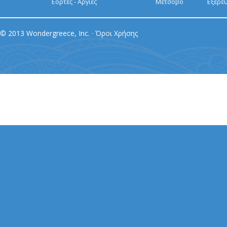
Εορτές - Αργίες
Μέτσοβο
Εξερε
© 2013 Wondergreece, Inc. ·
Όροι Χρήσης