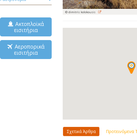
© dimitris kolokousis
Ακτοπλοϊκά
εισιτήρια
Αεροπορικά
εισιτήρια
Σχετικά Άρθρα
Προτεινόμενα Τ