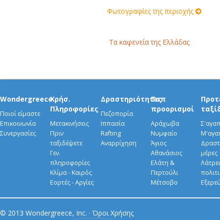
Φωτογραφίες της περιοχής
Τα καφενεία της Ελλάδας
Wondergreece
Χρήσ.
Δραστηριότητες
Τοπ
Προτ
Πληροφορίες
προορισμοί
ταξί
Ποιοί είμαστε
Πεζοπορία
Επικοινωνία
Μετακινήσεις
Ιππασία
Αράχωβα
Σ'αγα
Συνεργασίες
Πριν
Rafting
Νυμφαίο
Μ'αγα
ταξιδέψετε
Αναρρίχηση
Άγιος
Δραστ
Γεν.
Αθανάσιος
μέρες
πληροφορίες
Ελάτη &
Λάτρει
Κλίμα - Καιρός
Περτούλι
πολιτ
Εορτές - Αργίες
Μέτσοβο
Εξερε
© 2013 Wondergreece, Inc. ·
Όροι Χρήσης