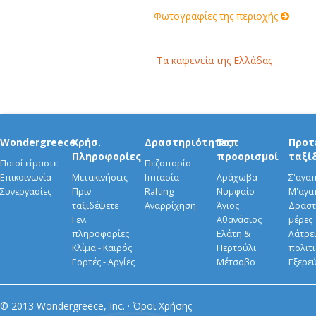
Φωτογραφίες της περιοχής
Τα καφενεία της Ελλάδας
Wondergreece
Χρήσ.
Δραστηριότητες
Τοπ
Προτ
Πληροφορίες
προορισμοί
ταξί
Ποιοί είμαστε
Πεζοπορία
Επικοινωνία
Μετακινήσεις
Ιππασία
Αράχωβα
Σ'αγα
Συνεργασίες
Πριν
Rafting
Νυμφαίο
Μ'αγα
ταξιδέψετε
Αναρρίχηση
Άγιος
Δραστ
Γεν.
Αθανάσιος
μέρες
πληροφορίες
Ελάτη &
Λάτρει
Κλίμα - Καιρός
Περτούλι
πολιτ
Εορτές - Αργίες
Μέτσοβο
Εξερε
© 2013 Wondergreece, Inc. ·
Όροι Χρήσης