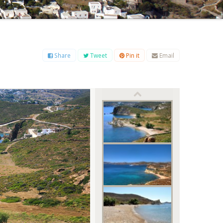
Β
Γ
Δ
Ε
Ζ
Η
Θ
Ι
Κ
Λ
Μ
Ξ
Ο
Π
Ρ
Σ
Τ
Υ
Φ
Χ
Ψ
Ω
Share
Tweet
Pin it
Email