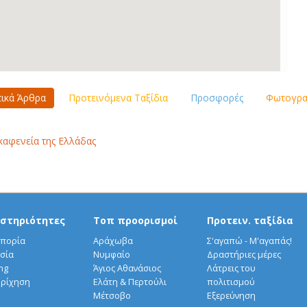
τικά Άρθρα
Προτεινόμενα Ταξίδια
Προσφορές
Φωτογραφ
καφενεία της Ελλάδας
στηριότητες
Τοπ προορισμοί
Προτειν. ταξίδια
πορία
Αράχωβα
Σ'αγαπώ - Μ'αγαπάς!
σία
Νυμφαίο
Δραστήριες μέρες
ng
Άγιος Αθανάσιος
Λάτρεις του
ρίχηση
Ελάτη & Περτούλι
πολιτισμού
Μέτσοβο
Εξερεύνηση