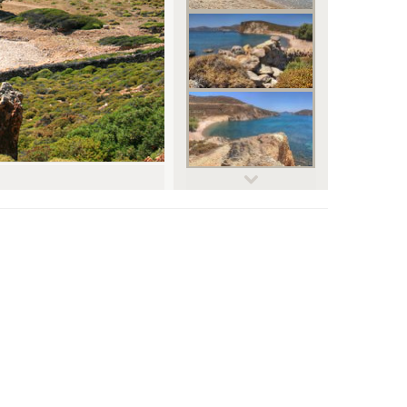
© dimitris kolokousis