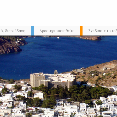
τό, διασκέδαση
Δραστηριοποιηθείτε
Σχεδιάστε το ταξ