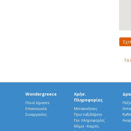
Σχε
Τα 
Wondergreece
Χρήσ.
Δρα
Πληροφορίες
Ποιοί είμαστε
Πεζο
Επικοινωνία
Μετακινήσεις
Ιππα
Συνεργασίες
Πριν ταξιδέψετε
Rafti
Γεν. πληροφορίες
Αναρ
Κλίμα - Καιρός