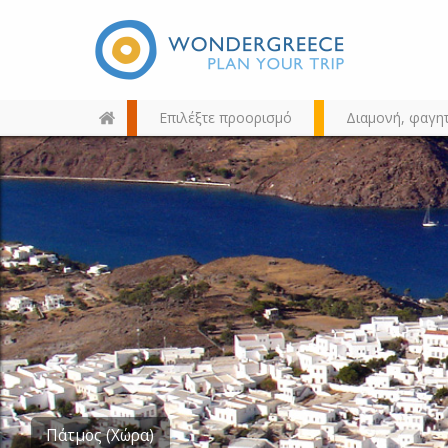
Επιλέξτε προορισμό
Διαμονή, φαγη
Διαλέξτε τον προορισμό σας
από τον χάρτη, την αναζήτηση
ή αλφαβητικά
Γερανός