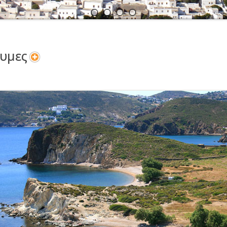
Α
Ν
υμες