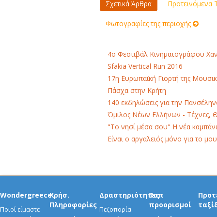
Σχετικά Άρθρα
Προτεινόμενα Τ
Φωτογραφίες της περιοχής
4o Φεστιβάλ Κινηματογράφου Χα
Sfakia Vertical Run 2016
17η Ευρωπαϊκή Γιορτή της Μουσικ
Πάσχα στην Κρήτη
140 εκδηλώσεις για την Πανσέλη
Όμιλος Νέων Ελλήνων - Τέχνες, 
"Το νησί μέσα σου" Η νέα καμπάνι
Είναι ο αργαλειός μόνο για το μου
Wondergreece
Χρήσ.
Δραστηριότητες
Τοπ
Προτ
Πληροφορίες
προορισμοί
ταξί
Ποιοί είμαστε
Πεζοπορία