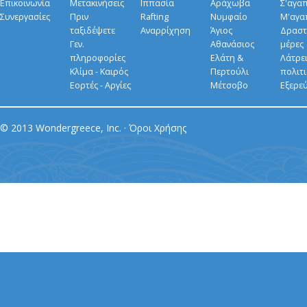
Επικοινωνία
Μετακινήσεις
Ιππασία
Αράχωβα
Σ'αγα
Συνεργασίες
Πριν
Rafting
Νυμφαίο
Μ'αγα
ταξιδέψετε
Αναρρίχηση
Άγιος
Δραστ
Γεν.
Αθανάσιος
μέρες
πληροφορίες
Ελάτη &
Λάτρει
Κλίμα - Καιρός
Περτούλι
πολιτ
Εορτές - Αργίες
Μέτσοβο
Εξερε
© 2013 Wondergreece, Inc. ·
Όροι Χρήσης