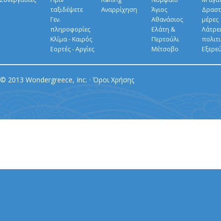
ταξιδέψετε
Αναρρίχηση
Άγιος
Δραστ
Γεν.
Αθανάσιος
μέρες
πληροφορίες
Ελάτη &
Λάτρει
Κλίμα - Καιρός
Περτούλι
πολιτ
Εορτές - Αργίες
Μέτσοβο
Εξερε
© 2013 Wondergreece, Inc. ·
Όροι Χρήσης