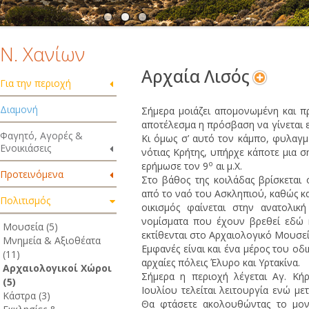
Ν. Χανίων
Αρχαία Λισός
Για την περιοχή
Διαμονή
Σήμερα μοιάζει απομονωμένη και πρ
αποτέλεσμα η πρόσβαση να γίνεται ε
Φαγητό, Αγορές &
Κι όμως σ’ αυτό τον κάμπο, φυλαγμ
Ενοικιάσεις
νότιας Κρήτης, υπήρχε κάποτε μια σ
ο
ερήμωσε τον 9
αι μ.Χ.
Προτεινόμενα
Στο βάθος της κοιλάδας βρίσκεται ό
από το ναό του Ασκληπιού, καθώς κα
Πολιτισμός
οικισμός φαίνεται στην ανατολικ
νομίσματα που έχουν βρεθεί εδώ 
Μουσεία (5)
εκτίθενται στο Αρχαιολογικό Μουσεί
Μνημεία & Αξιοθέατα
Εμφανές είναι και ένα μέρος του οδ
(11)
αρχαίες πόλεις Έλυρο και Υρτακίνα.
Αρχαιολογικοί Χώροι
Σήμερα η περιοχή λέγεται Αγ. Κή
(5)
Ιουλίου τελείται λειτουργία ενώ μετ
Κάστρα (3)
Θα φτάσετε ακολουθώντας το μον