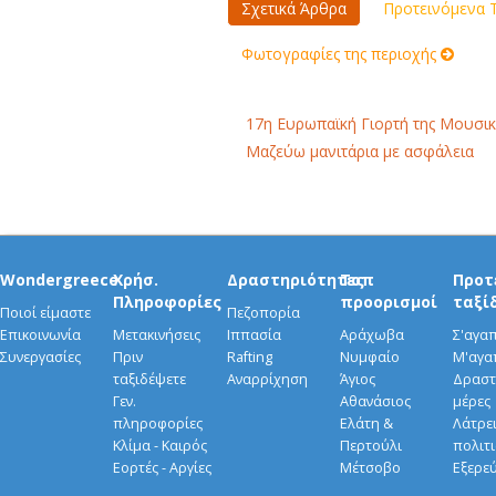
Σχετικά Άρθρα
Προτεινόμενα Τ
Φωτογραφίες της περιοχής
17η Ευρωπαϊκή Γιορτή της Μουσικ
Μαζεύω μανιτάρια με ασφάλεια
Wondergreece
Χρήσ.
Δραστηριότητες
Τοπ
Προτ
Πληροφορίες
προορισμοί
ταξί
Ποιοί είμαστε
Πεζοπορία
Επικοινωνία
Μετακινήσεις
Ιππασία
Αράχωβα
Σ'αγα
Συνεργασίες
Πριν
Rafting
Νυμφαίο
Μ'αγα
ταξιδέψετε
Αναρρίχηση
Άγιος
Δραστ
Γεν.
Αθανάσιος
μέρες
πληροφορίες
Ελάτη &
Λάτρει
Κλίμα - Καιρός
Περτούλι
πολιτ
Εορτές - Αργίες
Μέτσοβο
Εξερε