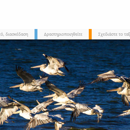
τό, διασκέδαση
Δραστηριοποιηθείτε
Σχεδιάστε το ταξ