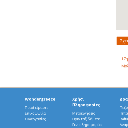
Σχε
17η
Μαζ
Wondergreece
Χρήσ.
Δρα
Πληροφορίες
Ποιοί είμαστε
Πεζο
Επικοινωνία
Μετακινήσεις
Ιππα
Συνεργασίες
Πριν ταξιδέψετε
Rafti
Γεν. πληροφορίες
Αναρ