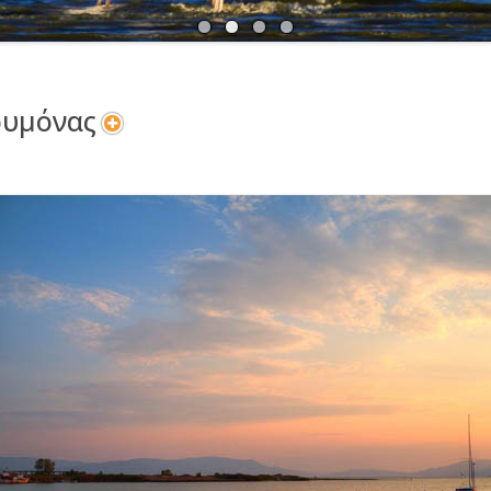
Α
Ν
ρυμόνας