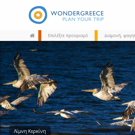
Επιλέξτε προορισμό
Διαμονή, φαγη
Διαλέξτε τον προορισμό σας
από τον χάρτη, την αναζήτηση
ή αλφαβητικά
Λίμνη Κερκίνη