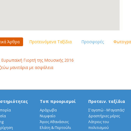
τικά Άρθρα
Προτεινόμενα Ταξίδια
Προσφορές
Φωτογραφ
 Ευρωπαϊκή Γιορτή της Μουσικής 2016
εύω μανιτάρια με ασφάλεια
στηριότητες
Τοπ προορισμοί
Προτειν. ταξίδια
πορία
Αράχωβα
Σ'αγαπώ - Μ'αγαπάς!
σία
Νυμφαίο
Δραστήριες μέρες
ng
Άγιος Αθανάσιος
Λάτρεις του
ρίχηση
Ελάτη & Περτούλι
πολιτισμού