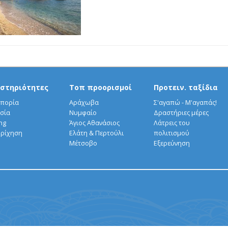
στηριότητες
Τοπ προορισμοί
Προτειν. ταξίδια
πορία
Αράχωβα
Σ'αγαπώ - Μ'αγαπάς!
σία
Νυμφαίο
Δραστήριες μέρες
ng
Άγιος Αθανάσιος
Λάτρεις του
ρίχηση
Ελάτη & Περτούλι
πολιτισμού
Μέτσοβο
Εξερεύνηση