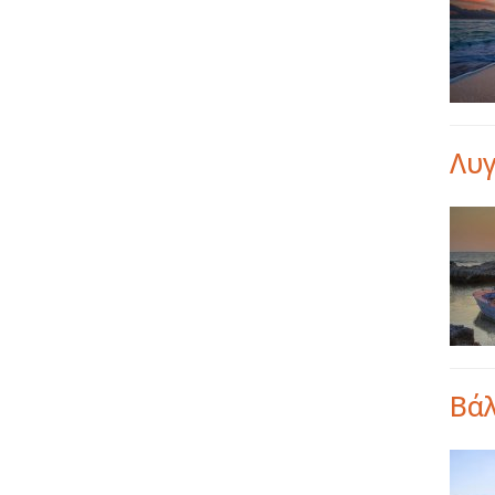
Λυγ
Βά