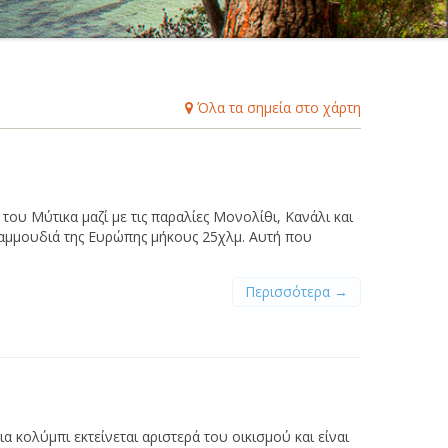
Β
Γ
Δ
Ε
Ζ
Η
Θ
Ι
Κ
Λ
Μ
Ξ
Ο
Π
Ρ
Σ
Τ
Υ
Φ
Χ
Ψ
Ω
Όλα τα σημεία στο χάρτη
ου Μύτικα μαζί με τις παραλίες Μονολίθι, Κανάλι και
αμμουδιά της Ευρώπης μήκους 25χλμ. Αυτή που
Περισσότερα →
 κολύμπι εκτείνεται αριστερά του οικισμού και είναι