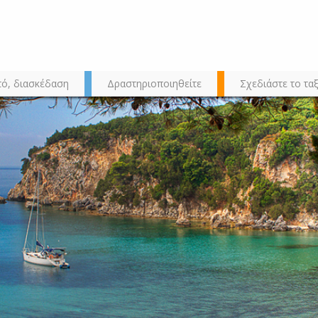
τό, διασκέδαση
Δραστηριοποιηθείτε
Σχεδιάστε το ταξ