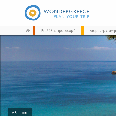
Επιλέξτε προορισμό
Διαμονή, φαγη
Διαλέξτε τον προορισμό σας
από τον χάρτη, την αναζήτηση
ή αλφαβητικά
Αλωνάκι