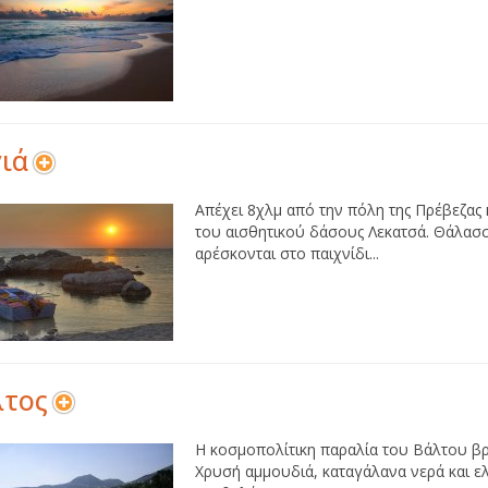
ιά
Απέχει 8χλμ από την πόλη της Πρέβεζας
του αισθητικού δάσους Λεκατσά. Θάλασσ
αρέσκονται στο παιχνίδι...
λτος
Η κοσμοπολίτικη παραλία του Βάλτου βρ
Χρυσή αμμουδιά, καταγάλανα νερά και ε