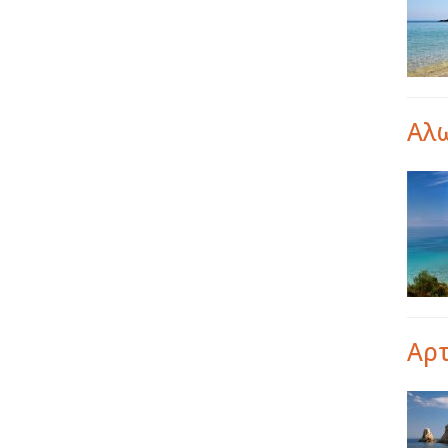
Αλ
Αρτ