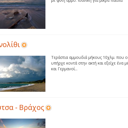
με ψιλή άμμο. Ιδανική για μικρά παιδιά
νολίθι
Τεράστια αμμουδιά μήκους 10χλμ. που ο
υπήρχε κοντά στην ακτή και εξείχε ένα μ
και Γερμανοί...
τσα - Βράχος