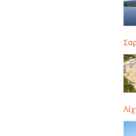
Σαρ
Λίχ