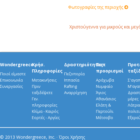
Φωτογραφίες της περιοχής
Χριστούγεννα για μικρούς και μεγ
Wondergreece
Χρήσ.
Δραστηριότητες
Τοπ
Προτ
Πληροφορίες
προορισμοί
ταξί
Ποιοί είμαστε
Πεζοπορία
Επικοινωνία
Μετακινήσεις
Ιππασία
Αράχωβα
Σ'αγα
Συνεργασίες
Πριν
Rafting
Νυμφαίο
Μ'αγα
ταξιδέψετε
Αναρρίχηση
Άγιος
Δραστ
Γεν.
Αθανάσιος
μέρες
πληροφορίες
Ελάτη &
Λάτρει
Κλίμα - Καιρός
Περτούλι
πολιτ
Εορτές - Αργίες
Μέτσοβο
Εξερε
© 2013 Wondergreece, Inc. ·
Όροι Χρήσης