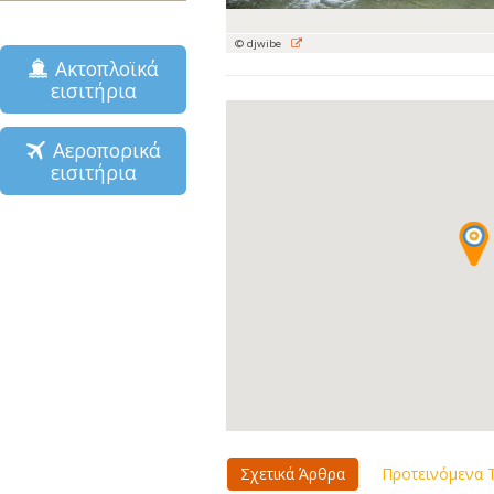
© djwibe
Ακτοπλοϊκά
εισιτήρια
Αεροπορικά
εισιτήρια
Σχετικά Άρθρα
Προτεινόμενα Τ