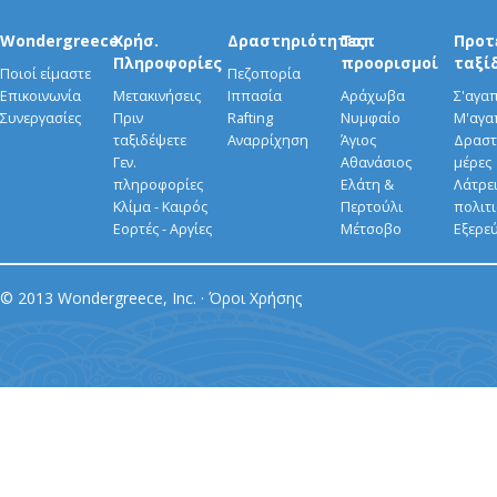
Wondergreece
Χρήσ.
Δραστηριότητες
Τοπ
Προτ
Πληροφορίες
προορισμοί
ταξί
Ποιοί είμαστε
Πεζοπορία
Επικοινωνία
Μετακινήσεις
Ιππασία
Αράχωβα
Σ'αγα
Συνεργασίες
Πριν
Rafting
Νυμφαίο
Μ'αγα
ταξιδέψετε
Αναρρίχηση
Άγιος
Δραστ
Γεν.
Αθανάσιος
μέρες
πληροφορίες
Ελάτη &
Λάτρει
Κλίμα - Καιρός
Περτούλι
πολιτ
Εορτές - Αργίες
Μέτσοβο
Εξερε
© 2013 Wondergreece, Inc. ·
Όροι Χρήσης