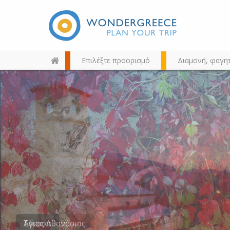
Επιλέξτε προορισμό
Διαμονή, φαγη
Διαλέξτε τον προορισμό σας
από τον χάρτη, την αναζήτηση
ή αλφαβητικά
Έδεσσα