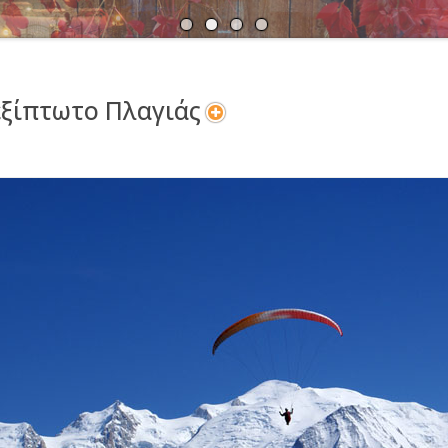
Α
Ν
ξίπτωτο Πλαγιάς