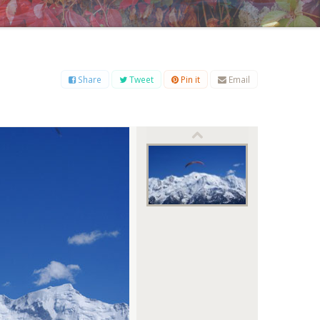
Β
Γ
Δ
Ε
Ζ
Η
Θ
Ι
Κ
Λ
Μ
Ξ
Ο
Π
Ρ
Σ
Τ
Υ
Φ
Χ
Ψ
Ω
Share
Tweet
Pin it
Email