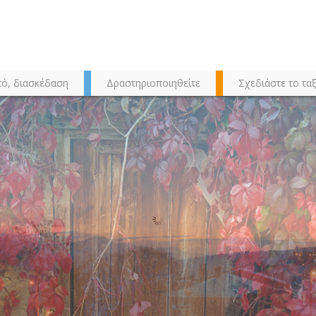
τό, διασκέδαση
Δραστηριοποιηθείτε
Σχεδιάστε το ταξ