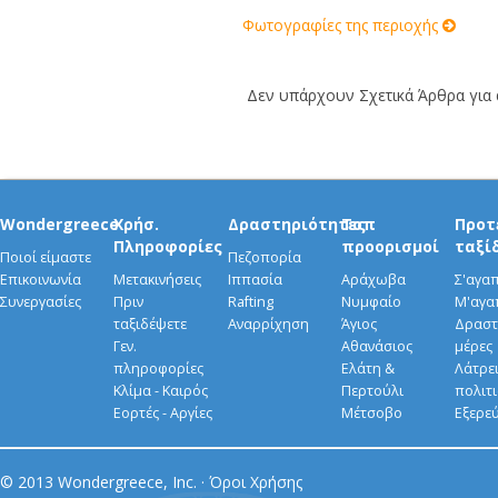
Φωτογραφίες της περιοχής
Δεν υπάρχουν Σχετικά Άρθρα για α
Wondergreece
Χρήσ.
Δραστηριότητες
Τοπ
Προτ
Πληροφορίες
προορισμοί
ταξί
Ποιοί είμαστε
Πεζοπορία
Επικοινωνία
Μετακινήσεις
Ιππασία
Αράχωβα
Σ'αγα
Συνεργασίες
Πριν
Rafting
Νυμφαίο
Μ'αγα
ταξιδέψετε
Αναρρίχηση
Άγιος
Δραστ
Γεν.
Αθανάσιος
μέρες
πληροφορίες
Ελάτη &
Λάτρει
Κλίμα - Καιρός
Περτούλι
πολιτ
Εορτές - Αργίες
Μέτσοβο
Εξερε
© 2013 Wondergreece, Inc. ·
Όροι Χρήσης