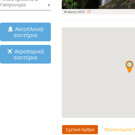
Γαστρονομία
© Mattijs1976
Ακτοπλοϊκά
εισιτήρια
Αεροπορικά
εισιτήρια
Σχετικά Άρθρα
Προτεινόμενα Τ