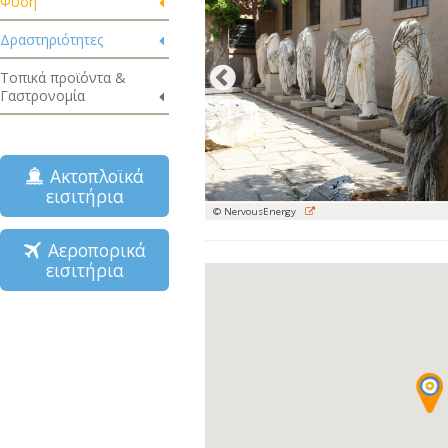
Φύση
Δραστηριότητες
Τοπικά προϊόντα &
Γαστρονομία
Ακτοπλοϊκά
εισιτήρια
© NervousEnergy
Αεροπορικά
εισιτήρια