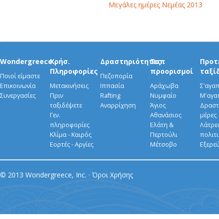
Μεγάλες ημέρες Νεμέας 2013
Wondergreece
Χρήσ.
Δραστηριότητες
Τοπ
Προτ
Πληροφορίες
προορισμοί
ταξί
Ποιοί είμαστε
Πεζοπορία
Επικοινωνία
Μετακινήσεις
Ιππασία
Αράχωβα
Σ'αγα
Συνεργασίες
Πριν
Rafting
Νυμφαίο
Μ'αγα
ταξιδέψετε
Αναρρίχηση
Άγιος
Δραστ
Γεν.
Αθανάσιος
μέρες
πληροφορίες
Ελάτη &
Λάτρει
Κλίμα - Καιρός
Περτούλι
πολιτ
Εορτές - Αργίες
Μέτσοβο
Εξερε
© 2013 Wondergreece, Inc. ·
Όροι Χρήσης