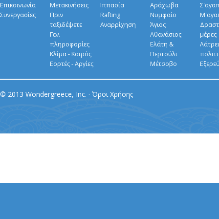
Επικοινωνία
Μετακινήσεις
Ιππασία
Αράχωβα
Σ'αγα
Συνεργασίες
Πριν
Rafting
Νυμφαίο
Μ'αγα
ταξιδέψετε
Αναρρίχηση
Άγιος
Δραστ
Γεν.
Αθανάσιος
μέρες
πληροφορίες
Ελάτη &
Λάτρει
Κλίμα - Καιρός
Περτούλι
πολιτ
Εορτές - Αργίες
Μέτσοβο
Εξερε
© 2013 Wondergreece, Inc. ·
Όροι Χρήσης