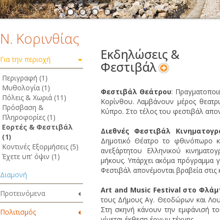
Ν. Κορινθίας
Εκδηλώσεις &
Για την περιοχή
Φεστιβάλ
Περιγραφή (1)
Μυθολογία (1)
Φεστιβάλ Θεάτρου
: Πραγματοποι
Πόλεις & Χωριά (11)
Κορίνθου. Λαμβάνουν μέρος θεατρι
Πρόσβαση &
Κύπρο. Στο τέλος του φεστιβάλ απο
Πληροφορίες (1)
Εορτές & Φεστιβάλ
Διεθνές Φεστιβάλ Κινηματογ
(1)
Δημοτικό Θέατρο το φθινόπωρο κ
Κοντινές Εξορμήσεις (5)
ανεξάρτητου Ελληνικού κινηματογ
Έχετε υπ' όψιν (1)
μήκους. Υπάρχει ακόμα πρόγραμμα γι
Φεστιβάλ απονέμονται βραβεία στις 
Διαμονή
Art and Music Festival στο Φλ
Προτεινόμενα
τους Δήμους Αγ. Θεοδώρων και Λου
Στη σκηνή κάνουν την εμφάνισή το
Πολιτισμός
γίνεται έκθεση έργων τέχνης.