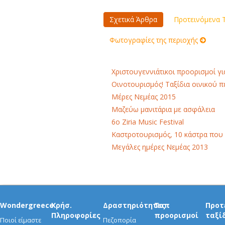
Σχετικά Άρθρα
Προτεινόμενα Τ
Φωτογραφίες της περιοχής
Χριστουγεννιάτικοι προορισμοί γι
Οινοτουρισμός! Ταξίδια οινικού 
Μέρες Νεμέας 2015
Μαζεύω μανιτάρια με ασφάλεια
6o Ziria Music Festival
Καστροτουρισμός, 10 κάστρα που
Μεγάλες ημέρες Νεμέας 2013
Wondergreece
Χρήσ.
Δραστηριότητες
Τοπ
Προτ
Πληροφορίες
προορισμοί
ταξί
Ποιοί είμαστε
Πεζοπορία