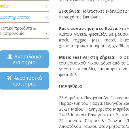
Φύση
Σικυώνια
: Πολιτιστικές εκδηλώσει
περιοχή της Σικυώνης.
Δραστηριότητες
Τοπικά προϊόντα &
Rock συνάντηση στο Κιάτο
: Στο
Γαστρονομία
Κιάτου γίνεται φεστιβάλ με μουσ
(rock, reggae, jazz, metal, blu
χειροποίητων κοσμημάτων, graffiti, φ
Ακτοπλοϊκά
Music Festival στη Ζήρεια
: Το φ
εισιτήρια
του μουσικού Νίκου Δόικα από το Ξ
γίνονται συναυλίες και μπορείτε να
φεστιβάλ.
Αεροπορικά
εισιτήρια
Πανηγύρια
23 Απριλίου: Πανηγύρι Αγ. Γεωργίου
Παρασκευή του Πάσχα: Πανηγύρι Ζ
20-21 Μαΐου: Πανηγύρι στο Μαρκέσι
24-25 Ιουνίου: Πανηγύρι στις Βρυσο
29 Ιουνίου: Πέτρου & Παύλου. Π
Αποστόλου Παύλου στον μητροπολιτ