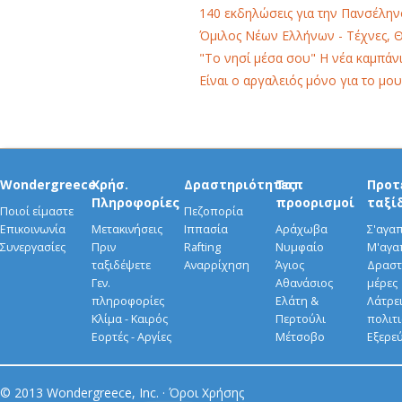
140 εκδηλώσεις για την Πανσέλη
Όμιλος Νέων Ελλήνων - Τέχνες, 
"Το νησί μέσα σου" Η νέα καμπάνι
Είναι ο αργαλειός μόνο για το μου
Wondergreece
Χρήσ.
Δραστηριότητες
Τοπ
Προτ
Πληροφορίες
προορισμοί
ταξί
Ποιοί είμαστε
Πεζοπορία
Επικοινωνία
Μετακινήσεις
Ιππασία
Αράχωβα
Σ'αγα
Συνεργασίες
Πριν
Rafting
Νυμφαίο
Μ'αγα
ταξιδέψετε
Αναρρίχηση
Άγιος
Δραστ
Γεν.
Αθανάσιος
μέρες
πληροφορίες
Ελάτη &
Λάτρει
Κλίμα - Καιρός
Περτούλι
πολιτ
Εορτές - Αργίες
Μέτσοβο
Εξερε
© 2013 Wondergreece, Inc. ·
Όροι Χρήσης