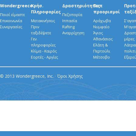
Wondergreece
Χρήσ.
Δραστηριότητες
Τοπ
Προτ
Πληροφορίες
προορισμοί
ταξί
Ποιοί είμαστε
Πεζοπορία
Επικοινωνία
Μετακινήσεις
Ιππασία
Αράχωβα
Σ'αγα
Συνεργασίες
Πριν
Rafting
Νυμφαίο
Μ'αγα
ταξιδέψετε
Αναρρίχηση
Άγιος
Δραστ
Γεν.
Αθανάσιος
μέρες
πληροφορίες
Ελάτη &
Λάτρει
Κλίμα - Καιρός
Περτούλι
πολιτ
Εορτές - Αργίες
Μέτσοβο
Εξερε
© 2013 Wondergreece, Inc. ·
Όροι Χρήσης