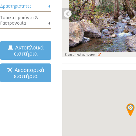
Δραστηριότητες
Τοπικά προϊόντα &
Γαστρονομία
Ακτοπλοϊκά
εισιτήρια
© east med wanderer
Αεροπορικά
εισιτήρια