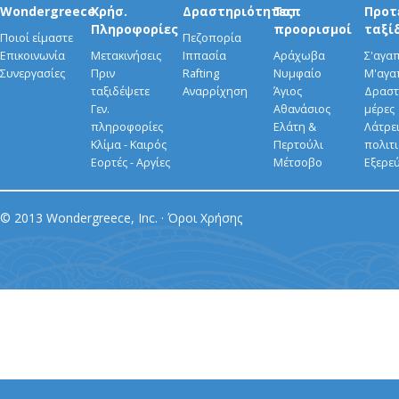
Wondergreece
Χρήσ.
Δραστηριότητες
Τοπ
Προτ
Πληροφορίες
προορισμοί
ταξί
Ποιοί είμαστε
Πεζοπορία
Επικοινωνία
Μετακινήσεις
Ιππασία
Αράχωβα
Σ'αγα
Συνεργασίες
Πριν
Rafting
Νυμφαίο
Μ'αγα
ταξιδέψετε
Αναρρίχηση
Άγιος
Δραστ
Γεν.
Αθανάσιος
μέρες
πληροφορίες
Ελάτη &
Λάτρει
Κλίμα - Καιρός
Περτούλι
πολιτ
Εορτές - Αργίες
Μέτσοβο
Εξερε
© 2013 Wondergreece, Inc. ·
Όροι Χρήσης