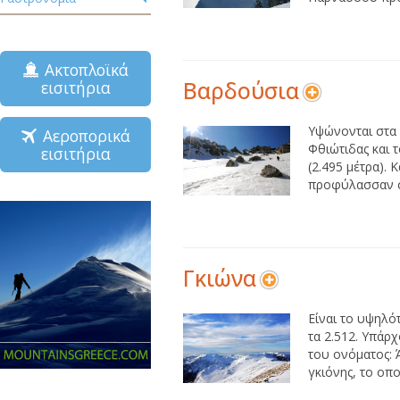
Ακτοπλοϊκά
Βαρδούσια
εισιτήρια
Υψώνονται στα
Αεροπορικά
Φθιώτιδας και 
εισιτήρια
(2.495 μέτρα). 
προφύλασσαν στ
Γκιώνα
Είναι το υψηλό
τα 2.512. Υπάρ
του ονόματος: 
γκιόνης, το οποί