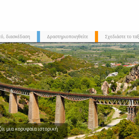
τό, διασκέδαση
Δραστηριοποιηθείτε
Σχεδιάστε το ταξ
αμένα Βούρλα