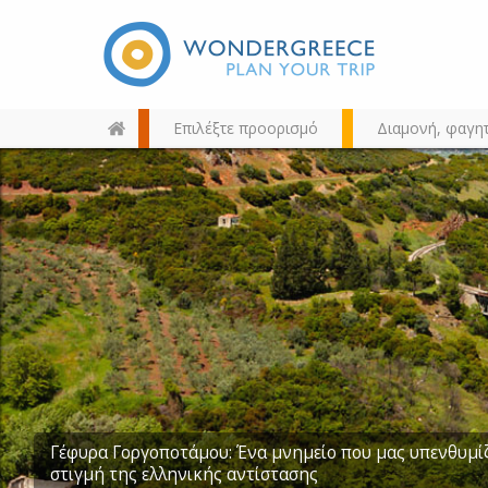
Επιλέξτε προορισμό
Διαμονή, φαγη
Διαλέξτε τον προορισμό σας
από τον χάρτη, την αναζήτηση
ή αλφαβητικά
Συνδυάστε θάλασσα, βουνό και ιαματικές πηγές στα Κ