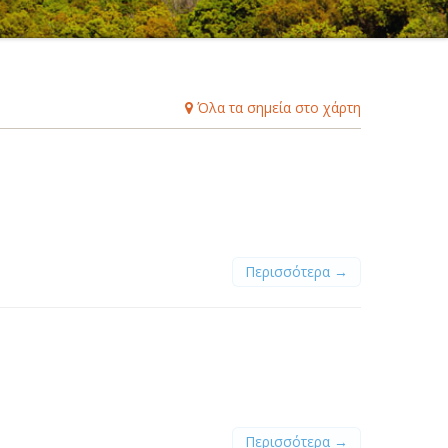
Β
Γ
Δ
Ε
Ζ
Η
Θ
Ι
Κ
Λ
Μ
Ξ
Ο
Π
Ρ
Σ
Τ
Υ
Φ
Χ
Ψ
Ω
Όλα τα σημεία στο χάρτη
Περισσότερα →
Περισσότερα →