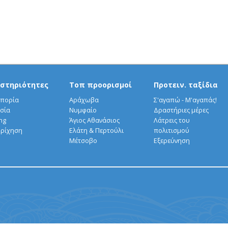
στηριότητες
Τοπ προορισμοί
Προτειν. ταξίδια
πορία
Αράχωβα
Σ'αγαπώ - Μ'αγαπάς!
σία
Νυμφαίο
Δραστήριες μέρες
ng
Άγιος Αθανάσιος
Λάτρεις του
ρίχηση
Ελάτη & Περτούλι
πολιτισμού
Μέτσοβο
Εξερεύνηση