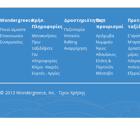
Wondergreece
Χρήσ.
Δραστηριότητες
Τοπ
Προτ
Πληροφορίες
προορισμοί
ταξί
Ποιοί είμαστε
Πεζοπορία
Επικοινωνία
Μετακινήσεις
Ιππασία
Αράχωβα
Σ'αγα
Συνεργασίες
Πριν
Rafting
Νυμφαίο
Μ'αγα
ταξιδέψετε
Αναρρίχηση
Άγιος
Δραστ
Γεν.
Αθανάσιος
μέρες
πληροφορίες
Ελάτη &
Λάτρει
Κλίμα - Καιρός
Περτούλι
πολιτ
Εορτές - Αργίες
Μέτσοβο
Εξερε
© 2013 Wondergreece, Inc. ·
Όροι Χρήσης