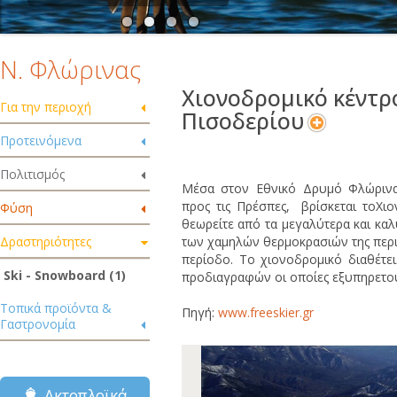
Ν. Φλώρινας
Χιονοδρομικό κέντρ
Για την περιοχή
Πισοδερίου
Προτεινόμενα
Πολιτισμός
Μέσα στον Εθνικό Δρυμό Φλώρινας
προς τις Πρέσπες, βρίσκεται τοΧι
Φύση
θεωρείτε από τα μεγαλύτερα και καλ
Δραστηριότητες
των χαμηλών θερμοκρασιών της περι
περίοδο. Το χιονοδρομικό διαθέτε
Ski - Snowboard (1)
προδιαγραφών οι οποίες εξυπηρετού
Τοπικά προϊόντα &
Πηγή:
www.freeskier.gr
Γαστρονομία
Ακτοπλοϊκά