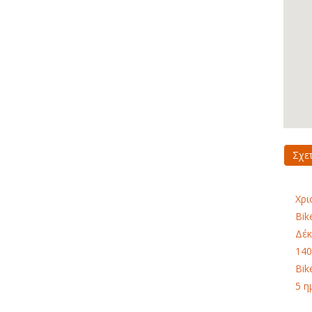
Σχε
Χρι
Bik
Δέκ
140
Bik
5 η