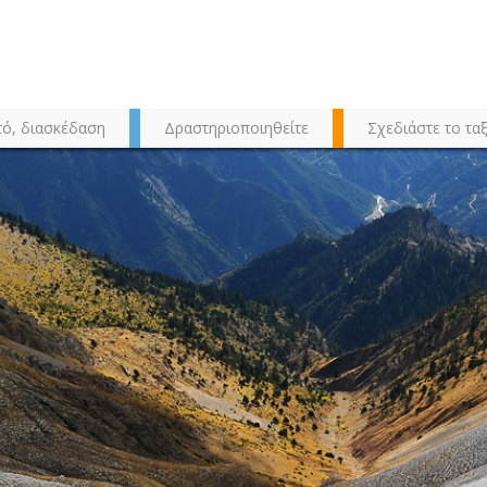
τό, διασκέδαση
Δραστηριοποιηθείτε
Σχεδιάστε το ταξ