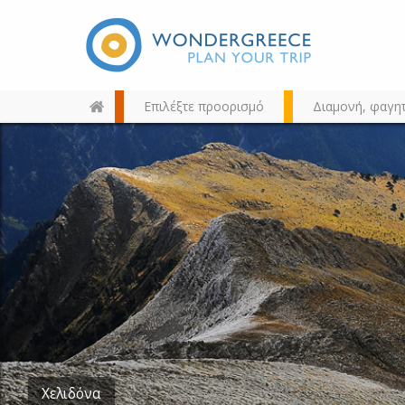
Επιλέξτε προορισμό
Διαμονή, φαγη
Διαλέξτε τον προορισμό σας
από τον χάρτη, την αναζήτηση
ή αλφαβητικά
Χελιδόνα