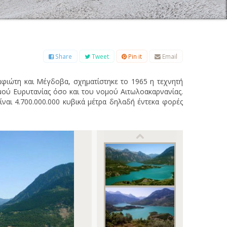
Β
Γ
Δ
Ε
Ζ
Η
Θ
Ι
Κ
Λ
Μ
Ξ
Ο
Π
Ρ
Σ
Τ
Υ
Φ
Χ
Ψ
Ω
Share
Tweet
Pin it
Email
ιώτη και Μέγδοβα, σχηματίστηκε το 1965 η τεχνητή
μού Ευρυτανίας όσο και του νομού Αιτωλοακαρνανίας.
ίναι 4.700.000.000 κυβικά μέτρα δηλαδή έντεκα φορές