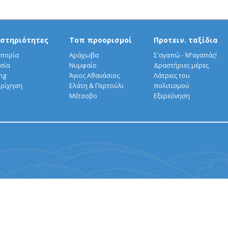
στηριότητες
Τοπ προορισμοί
Προτειν. ταξίδια
πορία
Αράχωβα
Σ'αγαπώ - Μ'αγαπάς!
σία
Νυμφαίο
Δραστήριες μέρες
ng
Άγιος Αθανάσιος
Λάτρεις του
ρίχηση
Ελάτη & Περτούλι
πολιτισμού
Μέτσοβο
Εξερεύνηση