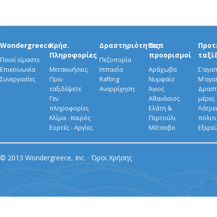
Wondergreece
Χρήσ.
Δραστηριότητες
Τοπ
Προτ
Πληροφορίες
προορισμοί
ταξί
Ποιοί είμαστε
Πεζοπορία
Επικοινωνία
Μετακινήσεις
Ιππασία
Αράχωβα
Σ'αγα
Συνεργασίες
Πριν
Rafting
Νυμφαίο
Μ'αγα
ταξιδέψετε
Αναρρίχηση
Άγιος
Δραστ
Γεν.
Αθανάσιος
μέρες
πληροφορίες
Ελάτη &
Λάτρει
Κλίμα - Καιρός
Περτούλι
πολιτ
Εορτές - Αργίες
Μέτσοβο
Εξερε
© 2013 Wondergreece, Inc. ·
Όροι Χρήσης