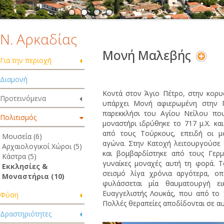
Ν. Αρκαδίας
Μονή Μαλεβής
Για την περιοχή
Διαμονή
Κοντά στον Άγιο Πέτρο, στην κορ
Προτεινόμενα
υπάρχει Μονή αφιερωμένη στην Π
παρεκκλήσι του Αγίου Νείλου που
Πολιτισμός
μοναστήρι ιδρύθηκε το 717 μ.Χ. κα
από τους Τούρκους, επειδή οι μ
Μουσεία (6)
αγώνα. Στην Κατοχή λειτουργούσε 
Αρχαιολογικοί Χώροι (5)
και βομβαρδίστηκε από τους Γερ
Κάστρα (5)
γυναίκες μοναχές αυτή τη φορά. 
Εκκλησίες &
σεισμό λίγα χρόνια αργότερα, οπ
Μοναστήρια (10)
φυλάσσεται μία θαυματουργή ε
Ευαγγελιστής Λουκάς, που από το 
Φύση
Πολλές θεραπείες αποδίδονται σε αυ
Δραστηριότητες