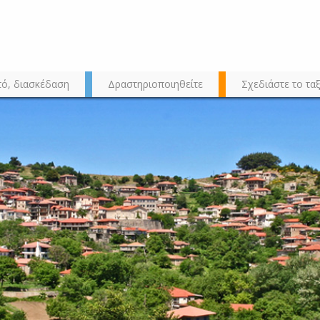
τό, διασκέδαση
Δραστηριοποιηθείτε
Σχεδιάστε το ταξ