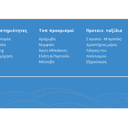
στηριότητες
Τοπ προορισμοί
Προτειν. ταξίδια
πορία
Αράχωβα
Σ'αγαπώ - Μ'αγαπάς!
σία
Νυμφαίο
Δραστήριες μέρες
ng
Άγιος Αθανάσιος
Λάτρεις του
ρίχηση
Ελάτη & Περτούλι
πολιτισμού
Μέτσοβο
Εξερεύνηση