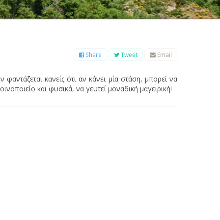
Β
Γ
Δ
Ε
Ζ
Η
Θ
Ι
Κ
Λ
Μ
Ξ
Ο
Π
Ρ
Σ
Τ
Υ
Φ
Χ
Ψ
Ω
Share
Tweet
Email
εν φαντάζεται κανείς ότι αν κάνει μία στάση, μπορεί να
ινοποιείο και φυσικά, να γευτεί μοναδική μαγειρική!