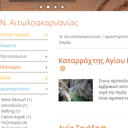
Ν. Αιτωλοακαρνανίας
Για την περιοχή
Ν. Αιτωλοακαρνανίας / Δραστηριότητ
Χαμάμ
Διαμονή
Προτεινόμενα
Καταρράχτης Αγίου
Πολιτισμός
Φύση
Στους πρόποδε
Αμβρακικό κόλπ
Δραστηριότητες
νερά της πηγής
είναι ιαματικά κ
Wind-Kitesurf (1)
Ιστιοπλοΐα (1)
Rafting (1)
Canoe-kayak (1)
Πεζοπορία (4)
Αγία Τριάδα