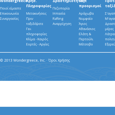
Wondergreece
Χρήσ.
Δραστηριότητες
Τοπ
Προτ
Πληροφορίες
προορισμοί
ταξί
Ποιοί είμαστε
Πεζοπορία
Επικοινωνία
Μετακινήσεις
Ιππασία
Αράχωβα
Σ'αγα
Συνεργασίες
Πριν
Rafting
Νυμφαίο
Μ'αγα
ταξιδέψετε
Αναρρίχηση
Άγιος
Δραστ
Γεν.
Αθανάσιος
μέρες
πληροφορίες
Ελάτη &
Λάτρει
Κλίμα - Καιρός
Περτούλι
πολιτ
Εορτές - Αργίες
Μέτσοβο
Εξερε
© 2013 Wondergreece, Inc. ·
Όροι Χρήσης