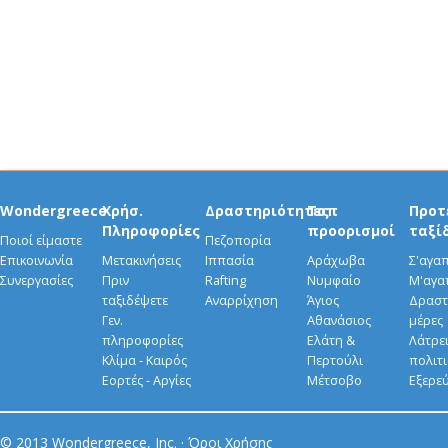
Wondergreece
Χρήσ.
Δραστηριότητες
Τοπ
Προτ
Πληροφορίες
προορισμοί
ταξί
Ποιοί είμαστε
Πεζοπορία
Επικοινωνία
Μετακινήσεις
Ιππασία
Αράχωβα
Σ'αγα
Συνεργασίες
Πριν
Rafting
Νυμφαίο
Μ'αγα
ταξιδέψετε
Αναρρίχηση
Άγιος
Δραστ
Γεν.
Αθανάσιος
μέρες
πληροφορίες
Ελάτη &
Λάτρει
Κλίμα - Καιρός
Περτούλι
πολιτ
Εορτές - Αργίες
Μέτσοβο
Εξερε
© 2013 Wondergreece, Inc. ·
Όροι Χρήσης