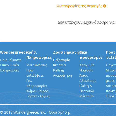
Φωτογραφίες της περιοχής
Δεν υπάρχουν Σχετικά Άρθρα για α
Wondergreece
Χρήσ.
Δραστηριότητες
Τοπ
Προτ
Πληροφορίες
προορισμοί
ταξί
Ποιοί είμαστε
Πεζοπορία
Επικοινωνία
Μετακινήσεις
Ιππασία
Αράχωβα
Σ'αγα
Συνεργασίες
Πριν
Rafting
Νυμφαίο
Μ'αγα
ταξιδέψετε
Αναρρίχηση
Άγιος
Δραστ
Γεν.
Αθανάσιος
μέρες
πληροφορίες
Ελάτη &
Λάτρει
Κλίμα - Καιρός
Περτούλι
πολιτ
Εορτές - Αργίες
Μέτσοβο
Εξερε
© 2013 Wondergreece, Inc. ·
Όροι Χρήσης