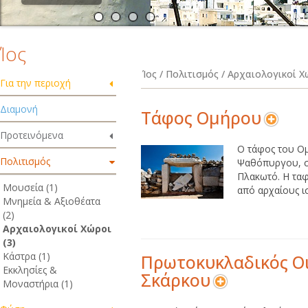
Ίος
Ίος / Πολιτισμός / Αρχαιολογικοί Χ
Για την περιοχή
Διαμονή
Τάφος Ομήρου
Προτεινόμενα
Ο τάφος του Ο
Πολιτισμός
Ψαθόπυργου, σ
Πλακωτό. Η ταφ
Μουσεία (1)
από αρχαίους ι
Μνημεία & Αξιοθέατα
(2)
Αρχαιολογικοί Χώροι
(3)
Κάστρα (1)
Πρωτοκυκλαδικός Ο
Εκκλησίες &
Σκάρκου
Μοναστήρια (1)