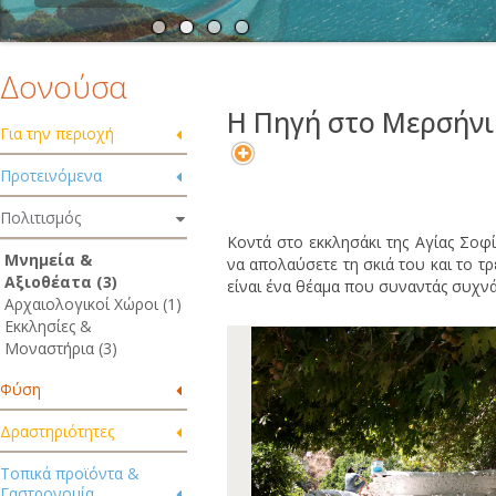
Δονούσα
H Πηγή στο Μερσήνι
Για την περιοχή
Προτεινόμενα
Πολιτισμός
Κοντά στο εκκλησάκι της Αγίας Σοφ
Μνημεία &
να απολαύσετε τη σκιά του και το τ
Αξιοθέατα (3)
είναι ένα θέαμα που συναντάς συχνά
Αρχαιολογικοί Χώροι (1)
Εκκλησίες &
Μοναστήρια (3)
Φύση
Δραστηριότητες
Τοπικά προϊόντα &
Γαστρονομία