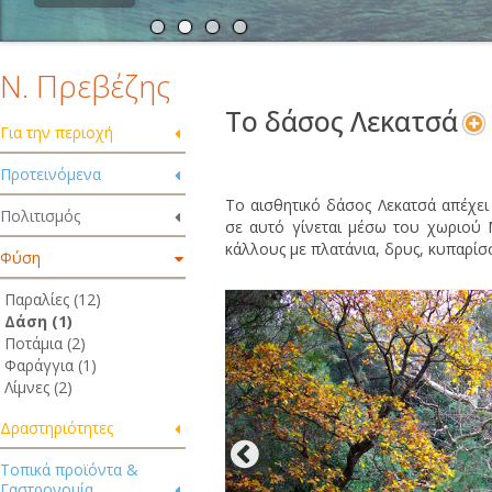
Ν. Πρεβέζης
Το δάσος Λεκατσά
Για την περιοχή
Προτεινόμενα
Το αισθητικό δάσος Λεκατσά απέχει
Πολιτισμός
σε αυτό γίνεται μέσω του χωριού Μ
κάλλους με πλατάνια, δρυς, κυπαρίσ
Φύση
Παραλίες (12)
Δάση (1)
Ποτάμια (2)
Φαράγγια (1)
Λίμνες (2)
Δραστηριότητες
Τοπικά προϊόντα &
Γαστρονομία