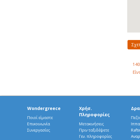
Σχε
140
Είν
Wondergreece
Χρήσ.
Δρα
Πληροφορίες
Ποιοί είμαστε
Πεζο
Επικοινωνία
Μετακινήσεις
Ιππα
Συνεργασίες
Πριν ταξιδέψετε
Rafti
Γεν. πληροφορίες
Αναρ