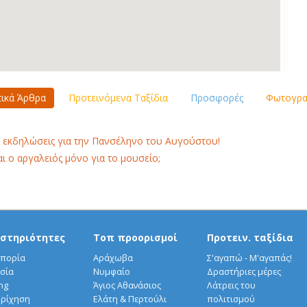
τικά Άρθρα
Προτεινόμενα Ταξίδια
Προσφορές
Φωτογραφ
 εκδηλώσεις για την Πανσέληνο του Αυγούστου!
αι ο αργαλειός μόνο για το μουσείο;
στηριότητες
Τοπ προορισμοί
Προτειν. ταξίδια
πορία
Αράχωβα
Σ'αγαπώ - Μ'αγαπάς!
σία
Νυμφαίο
Δραστήριες μέρες
ng
Άγιος Αθανάσιος
Λάτρεις του
ρίχηση
Ελάτη & Περτούλι
πολιτισμού