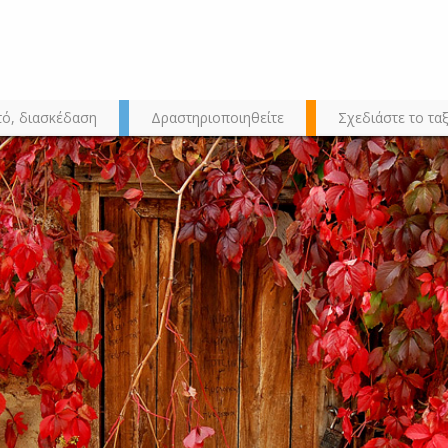
τό, διασκέδαση
Δραστηριοποιηθείτε
Σχεδιάστε το ταξ