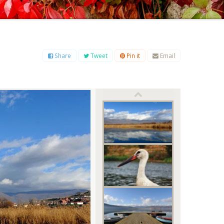
Β
Γ
Δ
Ε
Ζ
Η
Θ
Ι
Κ
Λ
Μ
Ξ
Ο
Π
Ρ
Σ
Τ
Υ
Φ
Χ
Ψ
Ω
Share
Tweet
Pin it
Email