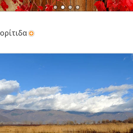
Α
Ν
ορίτιδα