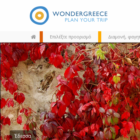
Επιλέξτε προορισμό
Διαμονή, φαγη
Διαλέξτε τον προορισμό σας
από τον χάρτη, την αναζήτηση
ή αλφαβητικά
Έδεσσα