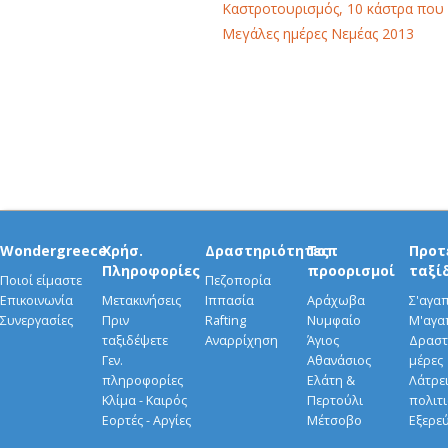
Καστροτουρισμός, 10 κάστρα που
Μεγάλες ημέρες Νεμέας 2013
Wondergreece
Χρήσ.
Δραστηριότητες
Τοπ
Προτ
Πληροφορίες
προορισμοί
ταξί
Ποιοί είμαστε
Πεζοπορία
Επικοινωνία
Μετακινήσεις
Ιππασία
Αράχωβα
Σ'αγα
Συνεργασίες
Πριν
Rafting
Νυμφαίο
Μ'αγα
ταξιδέψετε
Αναρρίχηση
Άγιος
Δραστ
Γεν.
Αθανάσιος
μέρες
πληροφορίες
Ελάτη &
Λάτρει
Κλίμα - Καιρός
Περτούλι
πολιτ
Εορτές - Αργίες
Μέτσοβο
Εξερε