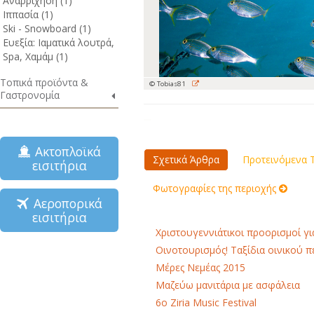
Αναρρίχηση (1)
Ιππασία (1)
Ski - Snowboard (1)
Ευεξία: Ιαματικά λουτρά,
Spa, Χαμάμ (1)
Τοπικά προϊόντα &
© Tobias81
Γαστρονομία
Ακτοπλοϊκά
Σχετικά Άρθρα
Προτεινόμενα Τ
εισιτήρια
Φωτογραφίες της περιοχής
Αεροπορικά
εισιτήρια
Χριστουγεννιάτικοι προορισμοί γι
Οινοτουρισμός! Ταξίδια οινικού 
Μέρες Νεμέας 2015
Μαζεύω μανιτάρια με ασφάλεια
6o Ziria Music Festival